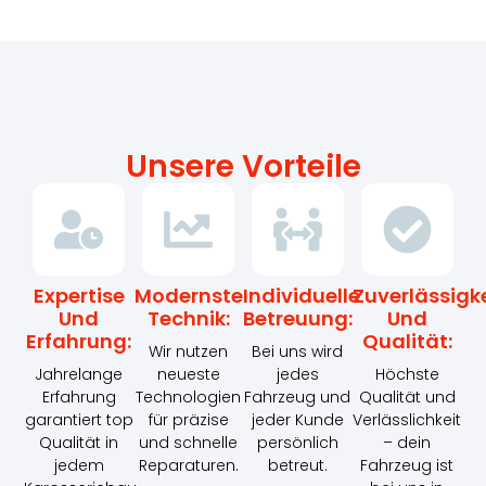
Unsere Vorteile
Expertise
Modernste
Individuelle
Zuverlässigke
Und
Technik:
Betreuung:
Und
Erfahrung:
Qualität:
Wir nutzen
Bei uns wird
Jahrelange
neueste
jedes
Höchste
Erfahrung
Technologien
Fahrzeug und
Qualität und
garantiert top
für präzise
jeder Kunde
Verlässlichkeit
Qualität in
und schnelle
persönlich
– dein
jedem
Reparaturen.
betreut.
Fahrzeug ist