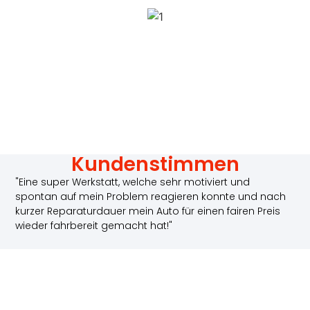
Kundenstimmen
"Eine super Werkstatt, welche sehr motiviert und
spontan auf mein Problem reagieren konnte und nach
kurzer Reparaturdauer mein Auto für einen fairen Preis
wieder fahrbereit gemacht hat!"
Paul Sauer
"Top Werkstatt. Die beste in der Region. Hilfsbereite,
freundliche und kompetente Mitarbeiter. Die Jungs
machen super Arbeit und helfen immer weiter. Fühle