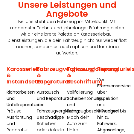
Unsere Leistungen und
Angebote
Bei uns steht dein Fahrzeug im Mittelpunkt. Mit
modernster Technik und jahrelanger Erfahrung bieten
wir dir eine breite Palette an Karosseriebau-
Dienstleistungen, die dein Fahrzeug nicht nur wieder flott
machen, sondern es auch optisch und funktional
aufwerten.
Karosseriebau
Fahrzeugverglasung
Fahrzeugfolierung
Reparaturlei
&
&
&
Von
Instandsetzung
Reparaturen
Beschriftung
Bremsenservice
Richtarbeiten
Austausch
Vollfolierung,
über
und
und Reparatur
Scheibentönung
Inspektion
Unfallreparaturen:
der
und
und
Präzise
Fahrzeugverglasung:
Fahrzeugbeschriftungen:
Ölwechsel
bis
Ausrichtung
Beschädigte
Mach dein
hin zu
und
Scheiben
Auto zum
Fahrwerk,
Reparatur
oder defekte
Unikat.
Abgasanlage,