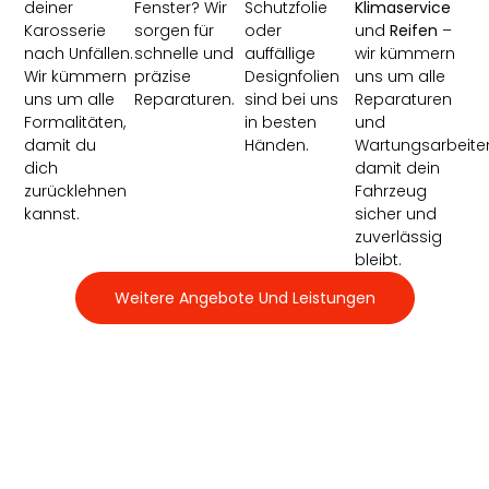
deiner
Fenster? Wir
Schutzfolie
Klimaservice
Karosserie
sorgen für
oder
und
Reifen
–
nach Unfällen.
schnelle und
auffällige
wir kümmern
Wir kümmern
präzise
Designfolien
uns um alle
uns um alle
Reparaturen.
sind bei uns
Reparaturen
Formalitäten,
in besten
und
damit du
Händen.
Wartungsarbeite
dich
damit dein
zurücklehnen
Fahrzeug
kannst.
sicher und
zuverlässig
bleibt.
Weitere Angebote Und Leistungen